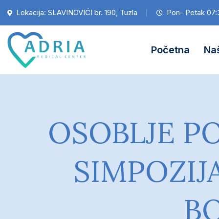
Lokacija: SLAVINOVIĆI br. 190, Tuzla
Pon- Petak 07:
Početna
Naš
OSOBLJE PO
SIMPOZIJ
BO