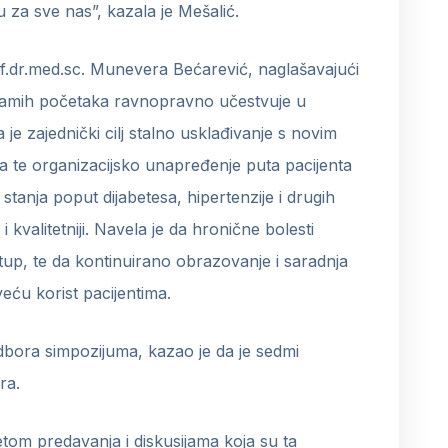
u za sve nas”, kazala je Mešalić.
of.dr.med.sc. Munevera Bećarević, naglašavajući
samih početaka ravnopravno učestvuje u
 je zajednički cilj stalno usklađivanje s novim
a te organizacijsko unapređenje puta pacijenta
stanja poput dijabetesa, hipertenzije i drugih
 i kvalitetniji. Navela je da hronične bolesti
tup, te da kontinuirano obrazovanje i saradnja
eću korist pacijentima.
dbora simpozijuma, kazao je da je sedmi
ra.
tom predavanja i diskusijama koja su ta