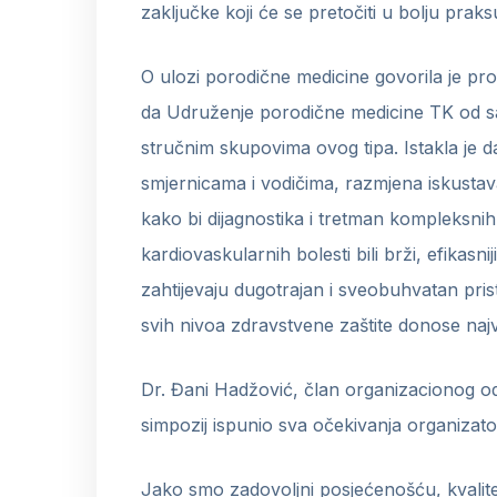
zaključke koji će se pretočiti u bolju praks
O ulozi porodične medicine govorila je pr
da Udruženje porodične medicine TK od 
stručnim skupovima ovog tipa. Istakla je da
smjernicama i vodičima, razmjena iskustav
kako bi dijagnostika i tretman kompleksnih 
kardiovaskularnih bolesti bili brži, efikasniji
zahtijevaju dugotrajan i sveobuhvatan pris
svih nivoa zdravstvene zaštite donose najv
Dr. Đani Hadžović, član organizacionog o
simpozij ispunio sva očekivanja organizato
Jako smo zadovoljni posjećenošću, kvalite