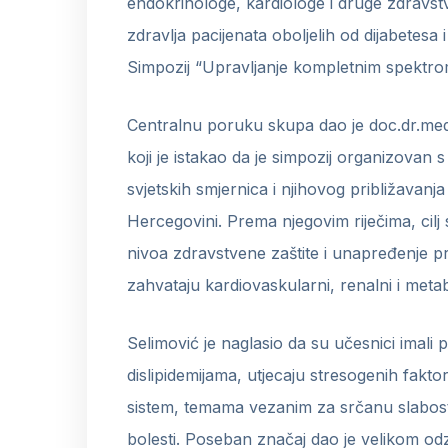
endokrinologe, kardiologe i druge zdravs
zdravlja pacijenata oboljelih od dijabetesa 
Simpozij “Upravljanje kompletnim spektro
Centralnu poruku skupa dao je doc.dr.med
koji je istakao da je simpozij organizovan s
svjetskih smjernica i njihovog približavanj
Hercegovini. Prema njegovim riječima, cilj
nivoa zdravstvene zaštite i unapređenje pr
zahvataju kardiovaskularni, renalni i metab
Selimović je naglasio da su učesnici imali p
dislipidemijama, utjecaju stresogenih fakt
sistem, temama vezanim za srčanu slabost
bolesti. Poseban značaj dao je velikom odz