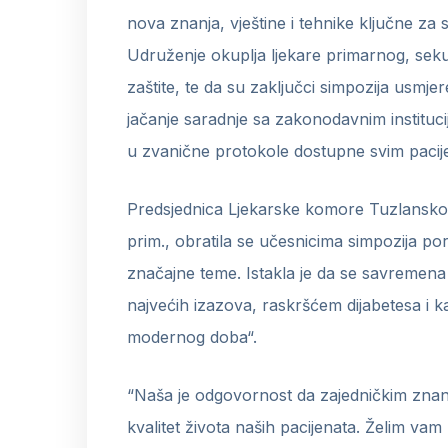
nova znanja, vještine i tehnike ključne za 
Udruženje okuplja ljekare primarnog, seku
zaštite, te da su zaključci simpozija usmjer
jačanje saradnje sa zakonodavnim instituc
u zvanične protokole dostupne svim pacij
Predsjednica Ljekarske komore Tuzlanskog k
prim., obratila se učesnicima simpozija poru
značajne teme. Istakla je da se savremena
najvećih izazova, raskršćem dijabetesa i ka
modernog doba“.
“Naša je odgovornost da zajedničkim zna
kvalitet života naših pacijenata. Želim vam 