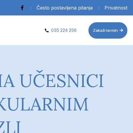
Često postavljena pitanja
Privatnost
035 224 256
Zakaži termin
IA UČESNICI
SKULARNIM
ZLI