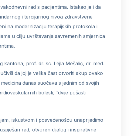
svakodnevni rad s pacijentima. Istakao je i da
ndarnog i tercijarnog nivoa zdravstvene
eni na modernizaciju terapijskih protokola i
ijama u cilju uvrštavanja savremenih smjernica
entima.
antona, prof. dr. sc. Lejla Mešalić, dr. med.
čivši da joj je velika čast otvoriti skup ovako
 medicina danas suočava s jednim od svojih
rdiovaskularnih bolesti, “dvije pošasti
njem, iskustvom i posvećenošću unaprijedimo
uspješan rad, otvoren dijalog i inspirativne