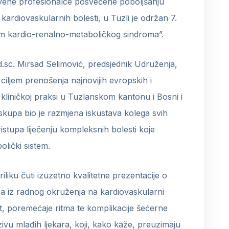
tvene profesionalce posvećene poboljšanju
i kardiovaskularnih bolesti, u Tuzli je održan 7.
m kardio-renalno-metaboličkog sindroma”.
.sc. Mirsad Selimović, predsjednik Udruženja,
 ciljem prenošenja najnovijih evropskih i
a kliničkoj praksi u Tuzlanskom kantonu i Bosni i
 skupa bio je razmjena iskustava kolega svih
istupa liječenju kompleksnih bolesti koje
olički sistem.
riliku čuti izuzetno kvalitetne prezentacije o
ora iz radnog okruženja na kardiovaskularni
, poremećaje ritma te komplikacije šećerne
ivu mlađih ljekara, koji, kako kaže, preuzimaju